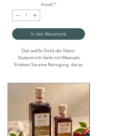
Anzahl
*
In den Warenkorb
Das weiße Gold der Natur:
Stutenmilch-Seife mit Meersalz
Erleben Sie eine Reinigung, die so
kostbar ist wie ein Wellness-Ritual
an der Küste. Unsere Stutenmilch-
Seife mit Meersalz ist eine
Hommage an traditionelle
Pflegerituale. Die Kombination aus
mineralstoffreichem Meersalz und
nahrhafter Stutenmilch macht diese
Naturseife zum idealen Partner für
besonders sensible, gereizte oder zu
Trockenheit neigende Haut.