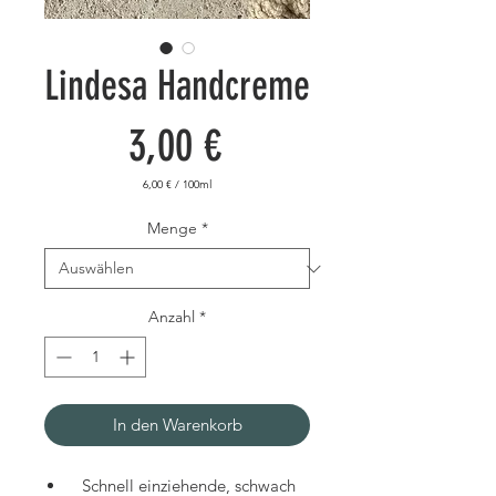
Lindesa Handcreme
Preis
3,00 €
6,00 €
/
100ml
6,00 €
pro
100
Menge
*
Milliliter
Anzahl
*
In den Warenkorb
Schnell einziehende, schwach