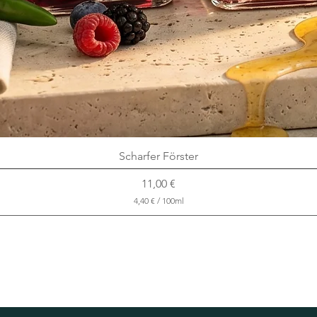
Scharfer Förster
Preis
11,00 €
4,40 €
/
100ml
4
,
4
0
€
p
r
o
1