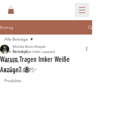
Beitrag
Alle Beiträge
Monika Blum-Khayati
Alle Beiträge
10. Juli 2024
3 Min. Lesezeit
Warum Tragen Imker Weiße
Rezepte
Anzüge? 🐝✨
Bienen Wissen
Produkte