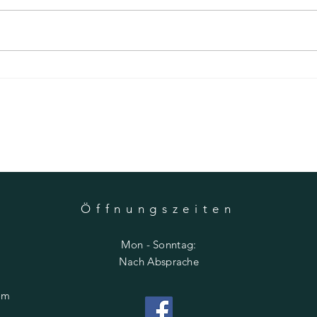
Der Geschmack von Milse: Alles über
Osterei
unseren Frühtracht-Raps Honig 🐝🌸
Tradit
Zwiebe
Öffnungszeiten
Mon - Sonntag:
Nach Absprache
om