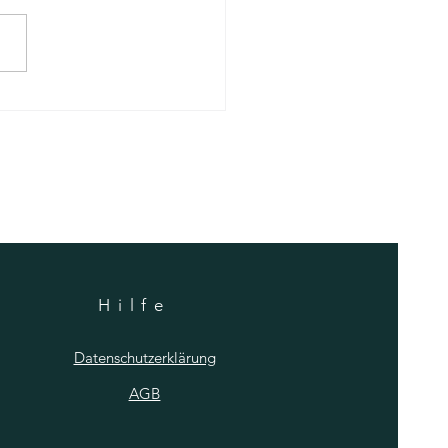
er natürlich färben: Pisanki-
ion mit Bienenwachs &
lschalen
Hilfe
Datenschutzerklärung
AGB