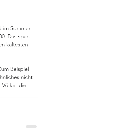
nd im Sommer 
00. Das spart 
n kältesten 
Zum Beispiel 
hnliches nicht 
 Völker die 