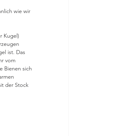
lich wie wir 
r Kugel) 
erzeugen 
l ist. Das 
ehr vom 
e Bienen sich 
warmen 
t der Stock 