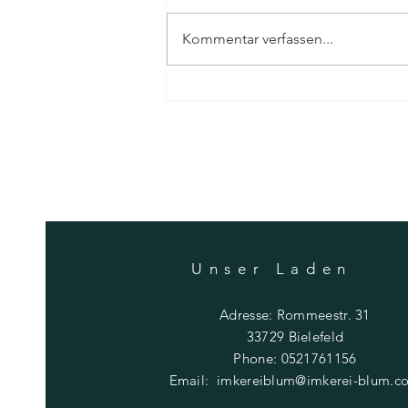
Kommentar verfassen...
Die faszinierende Fortpflanzung der
Bienen: Alles über den „Hochzeitsflug“
Unser Laden
Adresse: Rommeestr. 31
33729 Bielefeld
Phone: 0521761156
Email:
imkereiblum@imkerei-blum.c